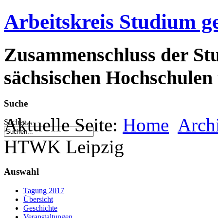
Arbeitskreis Studium g
Zusammenschluss der Stu
sächsischen Hochschulen 
Suche
Aktuelle Seite:
Home
Arch
Suchen...
HTWK Leipzig
Auswahl
Tagung 2017
Übersicht
Geschichte
Veranstaltungen