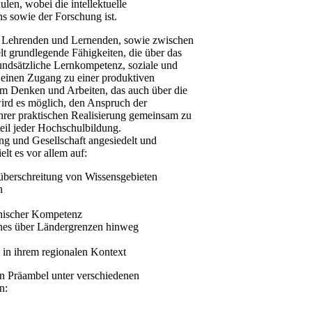
len, wobei die intellektuelle
s sowie der Forschung ist.
en Lehrenden und Lernenden, sowie zwischen
lt grundlegende Fähigkeiten, die über das
undsätzliche Lernkompetenz, soziale und
 einen Zugang zu einer produktiven
em Denken und Arbeiten, das auch über die
wird es möglich, den Anspruch der
hrer praktischen Realisierung gemeinsam zu
teil jeder Hochschulbildung.
g und Gesellschaft angesiedelt und
lt es vor allem auf:
überschreitung von Wissensgebieten
n
thischer Kompetenz
ches über Ländergrenzen hinweg
 in ihrem regionalen Kontext
n Präambel unter verschiedenen
n: