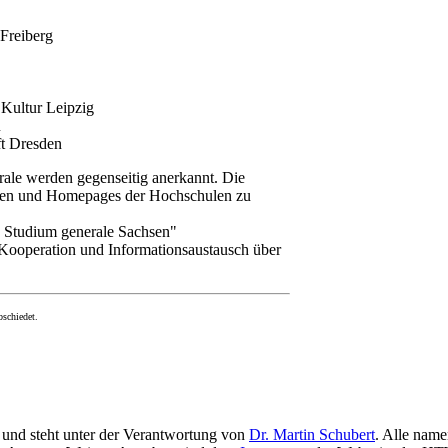
Freiberg
 Kultur Leipzig
u
ft Dresden
ale werden gegenseitig anerkannt. Die
nen und Homepages der Hochschulen zu
s Studium generale Sachsen"
Kooperation und Informationsaustausch über
schiedet.
und steht unter der Verantwortung von
Dr. Martin Schubert
. Alle name