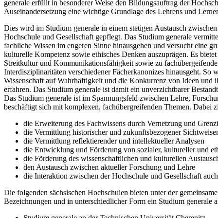
generale erfüllt in besonderer Weise den Bildungsauftrag der Hochschu
Auseinandersetzung eine wichtige Grundlage des Lehrens und Lernen
Dies wird im Studium generale in einem stetigen Austausch zwisch
Hochschule und Gesellschaft gepflegt. Das Studium generale vermitte
fachliche Wissen im engeren Sinne hinausgehen und versucht eine gr
kulturelle Kompetenz sowie ethisches Denken auszuprägen. Es bietet
Streitkultur und Kommunikationsfähigkeit sowie zu fachübergeifend
Interdisziplinaritäten verschiedener Fächerkanonizes hinausgeht. So 
Wissenschaft auf Wahrhaftigkeit und die Konkurrenz von Ideen und i
erfahren. Das Studium generale ist damit ein unverzichtbarer Bestand
Das Studium generale ist im Spannungsfeld zwischen Lehre, Forschun
beschäftigt sich mit komplexen, fachübergreifenden Themen. Dabei zie
die Erweiterung des Fachwissens durch Vernetzung und Grenz
die Vermittlung historischer und zukunftsbezogener Sichtweise
die Vermittlung reflektierender und intellektueller Analysen
die Entwicklung und Förderung von sozialer, kultureller und e
die Förderung des wissenschaftlichen und kulturellen Austaus
den Austausch zwischen aktueller Forschung und Lehre
die Interaktion zwischen der Hochschule und Gesellschaft auch
Die folgenden sächsischen Hochschulen bieten unter der gemeinsame
Bezeichnungen und in unterschiedlicher Form ein Studium generale a
Studium generale an der Technischen Universität Chemnitz