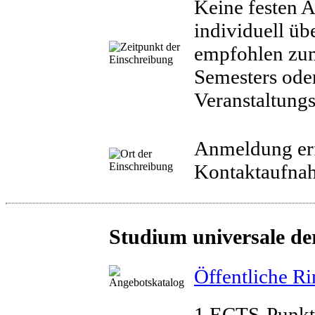
Keine festen A
individuell üb
empfohlen zum
Semesters oder
Veranstaltung
Anmeldung erf
Kontaktaufnah
Studium universale der
Öffentliche R
1 ECTS-Punkt 