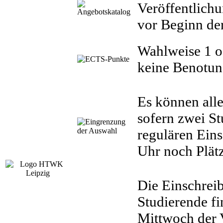
Veröffentlich
vor Beginn der
Wahlweise 1 o
keine Benotu
Es können all
sofern zwei S
regulären Ein
Uhr noch Plät
Die Einschre
Studierende f
Mittwoch der 