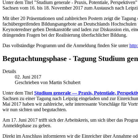
Unter dem Titel "Studium generale - Praxis, Potentiale, Perspektiven"
Sachsen vom 16. bis 18. November 2017 zum Austausch nach Leipzig
Mit über 20 Präsentationen und zahlreichen Postern zeigt die Tagung
fachübergreifenden Bildungsangebote an Deutschlands Hochschulen un
Keynoteredner geben Denkanstöße und laden zur Diskussion ein, eine
drängenden Fragen bei der Realisierung überfachlicher Bildung.
Das vollständige Programm und die Anmeldung finden Sie unter
http
Begutachtungsphase - Tagung Studium gen
Details
02. Juni 2017
Geschrieben von Martin Schubert
Unter dem Titel
Studium generale — Praxis, Potentiale, Perspekti
Sachsen zu einer Tagung nach Leipzig eingeladen und zur Einreichun
Mai 2017 haben wir zahlreiche, sehr interessante Vorschläge für Vor
wir nun sichten und begutachten.
Am 17. Juni 2017 trifft sich der Arbeitskreis, um sich über das Prog
Anmeldephase zu geben.
Direkt im Anschluss informieren wir die Einreicher über Annahme od